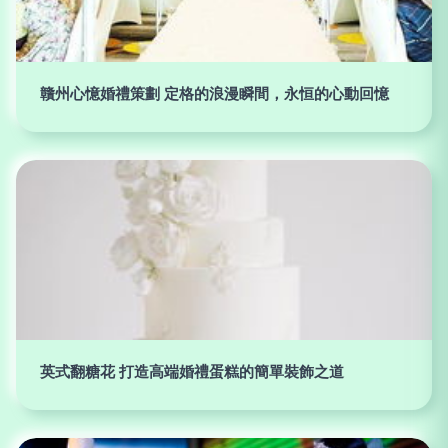
贛州心憶婚禮策劃 定格的浪漫瞬間，永恒的心動回憶
英式翻糖花 打造高端婚禮蛋糕的簡單裝飾之道