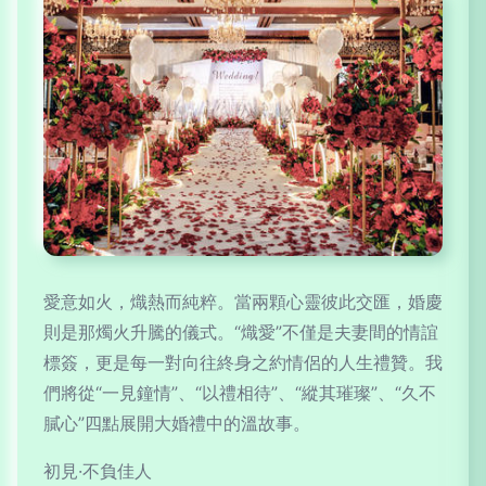
愛意如火，熾熱而純粹。當兩顆心靈彼此交匯，婚慶
則是那燭火升騰的儀式。“熾愛”不僅是夫妻間的情誼
標簽，更是每一對向往終身之約情侶的人生禮贊。我
們將從“一見鐘情”、“以禮相待”、“縱其璀璨”、“久不
膩心”四點展開大婚禮中的溫故事。
初見·不負佳人