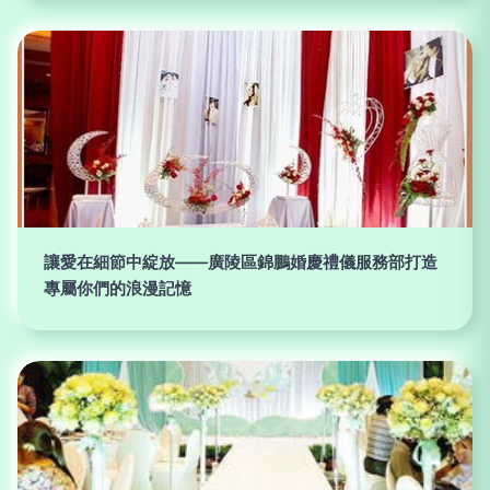
讓愛在細節中綻放——廣陵區錦鵬婚慶禮儀服務部打造
專屬你們的浪漫記憶