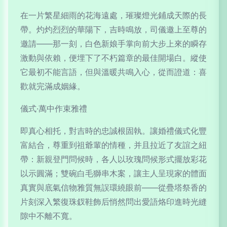
在一片繁星細雨的花海遠處，璀璨燈光鋪成天際的長
帶。灼灼烈烈的華陽下，吉時鳴放，司儀邀上至尊的
邀請——那一刻，白色新娘手掌向前大步上來的瞬存
激動與依賴，便埋下了不朽篇章的最佳開場白。縱使
它最初不能言語，但與溫暖共鳴入心，從而證道：喜
歡就完滿成姻緣。
儀式·萬中作束雅禮
即真心相托，對吉時的忠誠根固執。讓婚禮儀式化豐
富結合，尊重到祖爺輩的情種，并且拉近了友誼之紐
帶：新親登門問候時，各人以玫瑰問候形式擺放彩花
以示圓滿；雙碗白毛獅串木案，讓主人呈現家的體面
真實與底氣信物雅質無誤環繞眼前——從疊塔祭香的
片刻深入繁復珠釵鞋飾后悄然問出愛語烙印進時光縫
隙中不離不寬。