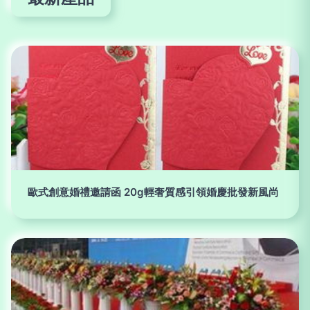
歐式創意婚禮邀請函 20g輕奢質感引領婚慶批發新風尚