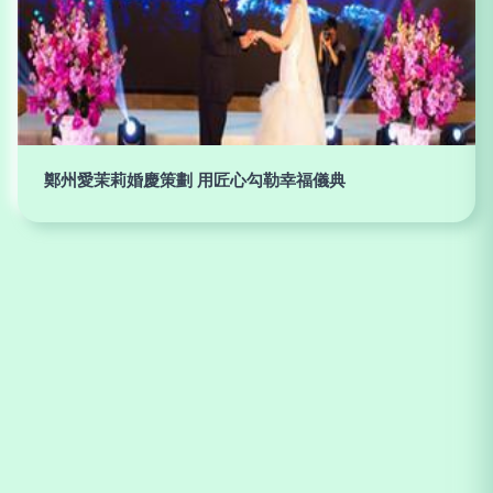
鄭州愛茉莉婚慶策劃 用匠心勾勒幸福儀典