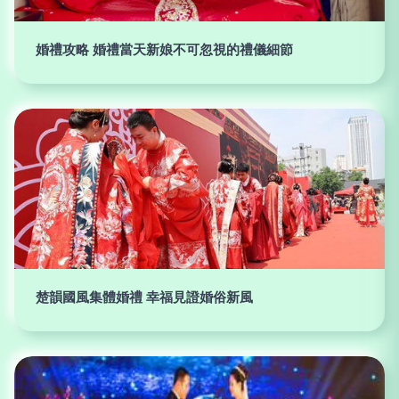
婚禮攻略 婚禮當天新娘不可忽視的禮儀細節
楚韻國風集體婚禮 幸福見證婚俗新風