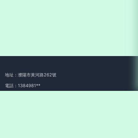
地址：濮陽市黃河路262號
電話：1384981**
Copyright © 2026
www.brushfy.com.cn
婚慶禮儀
濮陽在線文
化傳媒有限公司
婚慶禮儀
版權所有
Sitemap